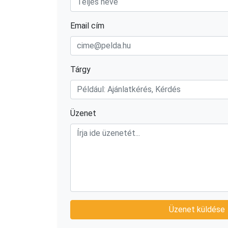
Email cím
Tárgy
Üzenet
Üzenet küldése