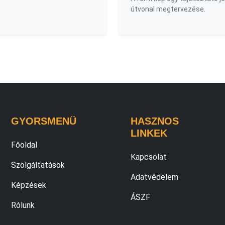
útvonal megtervezése.
GYORSMENÜ
HASZNOS
LINKEK
Főoldal
Kapcsolat
Szolgáltatások
Adatvédelem
Képzések
ÁSZF
Rólunk