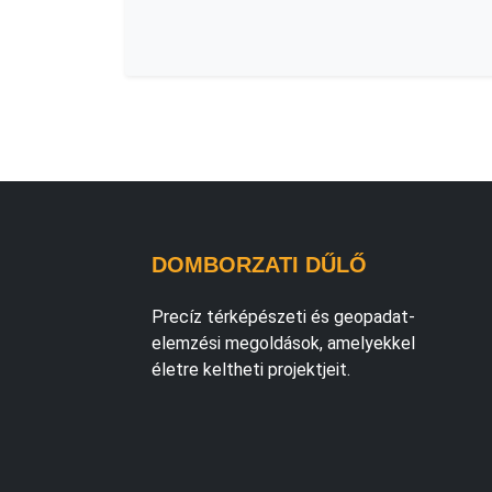
DOMBORZATI DŰLŐ
Precíz térképészeti és geopadat-
elemzési megoldások, amelyekkel
életre keltheti projektjeit.