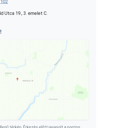
 102
 Utca 19., 3. emelet C.
!
llegű térkép. Érkezés előtt javasolt a pontos