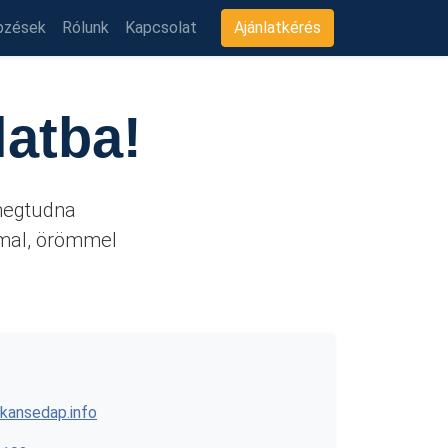
pzések
Rólunk
Kapcsolat
Ajánlatkérés
latba!
 megtudna
mmal, örömmel
kansedap.info