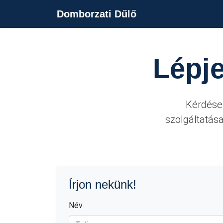
Domborzati Dűlő
Lépje
Kérdése 
szolgáltatás
Írjon nekünk!
Név