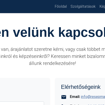
Főoldal
Szolgáltatások
Ké
n velünk kapcso
van, árajánlatot szeretne kérni, vagy csak többet
ainkról és képzéseinkről? Keressen minket bizalo
állunk rendelkezésére!
Elérhetőségeink
Email:
info@resepma