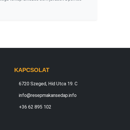
KAPCSOLAT
6720 Szeged, Híd Utca 19. C
info@resepmakansedap.info
+36 62 895 102