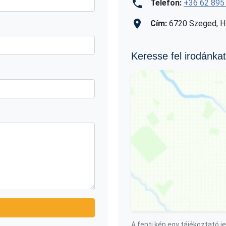
Telefon:
+36 62 895
Cím:
6720 Szeged, Híd
Keresse fel irodánkat
A fenti kép egy tájékoztató je